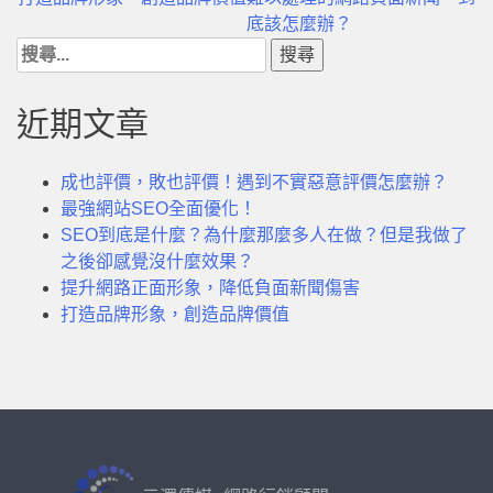
文
底該怎麼辦？
搜
章
尋
導
關
近期文章
鍵
覽
字:
成也評價，敗也評價！遇到不實惡意評價怎麼辦？
最強網站SEO全面優化！
SEO到底是什麼？為什麼那麼多人在做？但是我做了
之後卻感覺沒什麼效果？
提升網路正面形象，降低負面新聞傷害
打造品牌形象，創造品牌價值